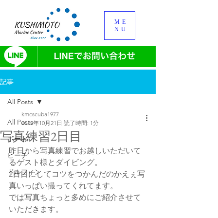
ME
NU
記事
All Posts
kmcscuba1977
All Posts
2022年10月21日
読了時間: 1分
写真練習2日目
ボート
昨日から写真練習でお越しいただいて
ビーチ
るゲスト様とダイビング。
ドルフィン
2日目にしてコツをつかんだのかえぇ写
真いっぱい撮ってくれてます。
では写真ちょっと多めにご紹介させて
いただきます。