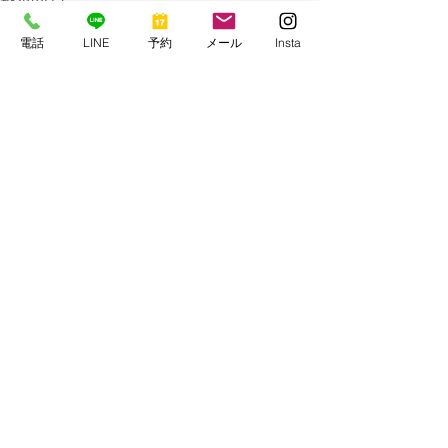
電話
LINE
予約
メール
Insta
コメント
正体判明