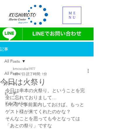
ME
NU
記事
All Posts
kmcscuba1977
All Posts
1月17日
読了時間: 1分
今日は火祭り
ボート
今日は串本の火祭り、ということを完
ビーチ
全に忘れておりまして…
ドルフィン
SNS等で事前案内しておけば、もっと
ゲスト様が来てくれたのかな？
そんなことを思っても今となっては
「あとの祭り」ですな