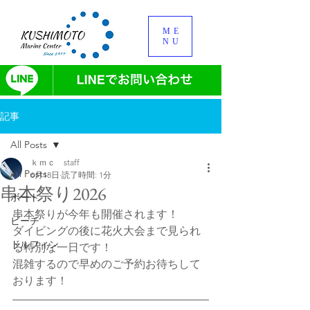
ME
NU
記事
All Posts
ｋｍｃ staff
All Posts
6月18日
読了時間: 1分
串本祭り2026
ボート
串本祭りが今年も開催されます！
ビーチ
ダイビングの後に花火大会まで見られ
ドルフィン
る特別な一日です！
混雑するので早めのご予約お待ちして
おります！