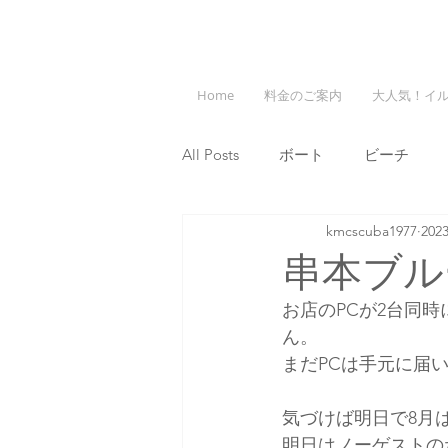
Home
料金のご案内
大人気！イ
All Posts
ボート
ビーチ
kmcscuba1977
20
串本ブル
お店のPCが2台同
ん。
まだPCは手元に届
気づけば明日で8月
明日はノーゲストの