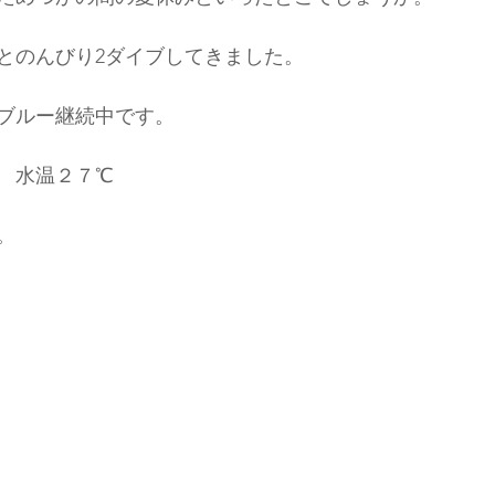
とのんびり2ダイブしてきました。
ブルー継続中です。
　水温２７℃
。