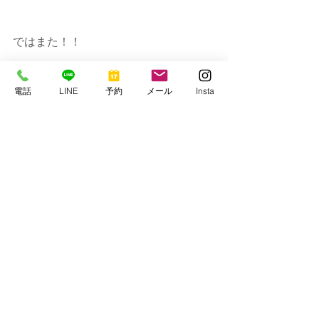
ではまた！！
串本マリンセンター
電話
LINE
予約
メール
Insta
https://www.kmcscuba1977.com/
すべて表示
最新記事