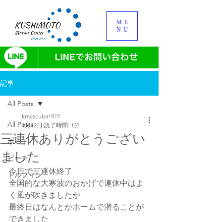
ME
NU
記事
All Posts
kmcscuba1977
All Posts
1月12日
読了時間: 1分
三連休ありがとうござい
ボート
ました
ビーチ
今日で三連休終了
ドルフィン
全国的な大寒波のおかげで連休中はよ
く風が吹きましたが
最終日はなんとかホームで潜ることが
できました