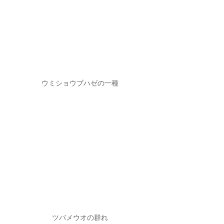
ウミショウブハゼの一種
ツバメウオの群れ