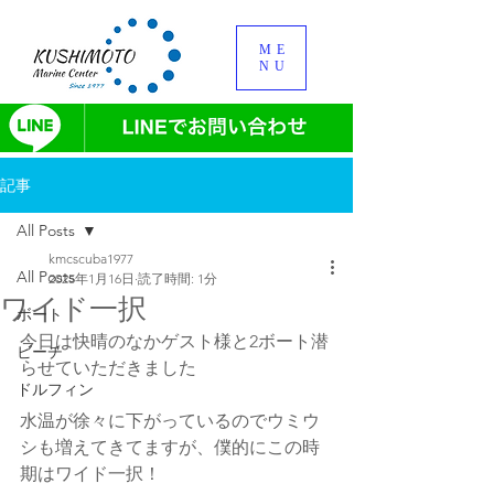
ME
NU
記事
All Posts
kmcscuba1977
All Posts
2025年1月16日
読了時間: 1分
ワイド一択
ボート
今日は快晴のなかゲスト様と2ボート潜
ビーチ
らせていただきました
ドルフィン
水温が徐々に下がっているのでウミウ
シも増えてきてますが、僕的にこの時
期はワイド一択！