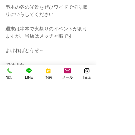
串本の冬の光景をぜひワイドで切り取
りにいらしてください
週末は串本で火祭りのイベントがあり
ますが、当店はメッチャ暇です
よければどうぞ～
ではまた
電話
LINE
予約
メール
Insta
串本マリンセンター
https://www.kmcscuba1977.com/