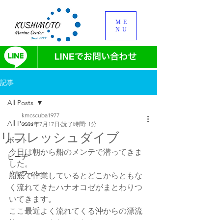
ME
NU
記事
All Posts
kmcscuba1977
All Posts
2024年7月17日
読了時間: 1分
リフレッシュダイブ
ボート
今日は朝から船のメンテで潜ってきま
ビーチ
した。
ドルフィン
船底で作業しているとどこからともな
く流れてきたハナオコゼがまとわりつ
いてきます。
ここ最近よく流れてくる沖からの漂流