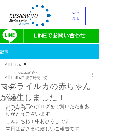
ME
NU
記事
All Posts
kmcscuba1977
All Posts
6月9日
読了時間: 2分
マダライルカの赤ちゃん
ボート
が誕生しました！
ビーチ
いつも当店のブログをご覧いただきあ
ドルフィン
りがとうございます
こんにちわ！中村ひろしです
本日は皆さまに嬉しいご報告です。