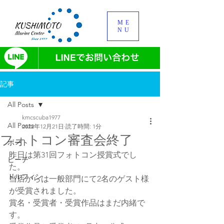
ME
NU
記事
All Posts
kmcscuba1977
All Posts
2022年12月21日
読了時間: 1分
フォトコン審査会終了
ボート
昨日は第31回フォトコン授賞式でし
ビーチ
た。
ドルフィン
当店からは一般部門にて2名のゲスト様
が受賞されました。
賞名・受賞者・受賞作品はまだ内緒で
す。