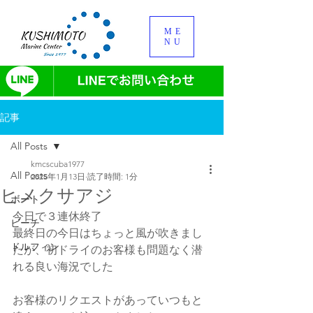
ME
NU
記事
All Posts
kmcscuba1977
All Posts
2025年1月13日
読了時間: 1分
ヒメクサアジ
ボート
今日で３連休終了
ビーチ
最終日の今日はちょっと風が吹きまし
ドルフィン
たが、初ドライのお客様も問題なく潜
れる良い海況でした
お客様のリクエストがあっていつもと