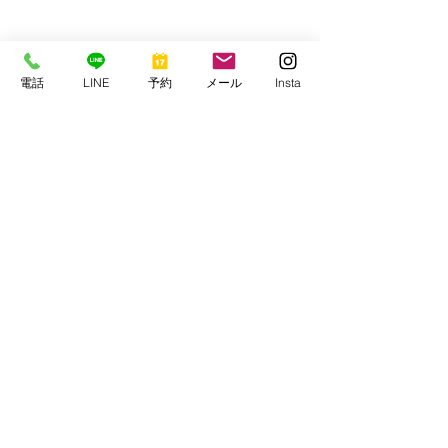
電話
LINE
予約
メール
Insta
クラゲウオかハナビラウオ
ウルマカサゴの幼魚
明日も抜群の海況予報です。