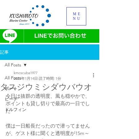
ME
NU
記事
All Posts
kmcscuba1977
All Posts
2025年1月14日
読了時間: 1分
タスジウミシダウバウオ
ボート
今日は抜群の透明度、風も穏やかで、
ビーチ
ポイントも貸し切りで最高の一日でし
ドルフィン
た
僕は一日船長だったので潜ってません
が、ゲスト様に聞くと透明度が15m～