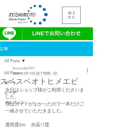
ME
NU
記事
All Posts
kmcscuba1977
All Posts
2023年3月19日
読了時間: 1分
スベスベオトヒメエビ
ボート
今日はショップ様がご利用くださいま
ビーチ
した。
ドルフィン
僕はガイドがなかったので一本だけご
一緒させていただきました。
透明度8ｍ　水温17度