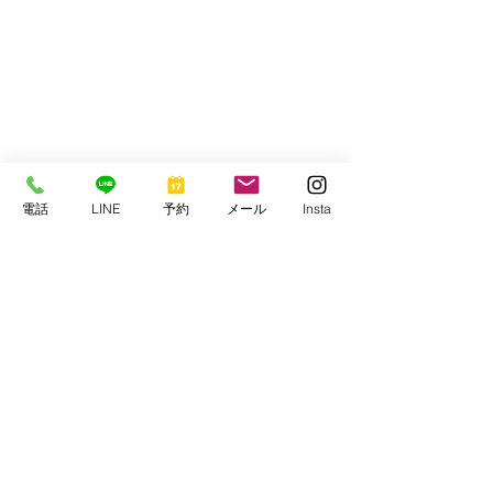
電話
LINE
予約
メール
Insta
ダイビング祭りもまだまだ空きあるよ～
串本マリンセンター
https://www.kmcscuba1977.com/