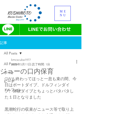
ME
NU
記事
All Posts
kmcscuba1977
All Posts
2025年5月11日
読了時間: 1分
ジョーの口内保育
ボート
GWも終わってほっと一息も束の間、今
ビーチ
日はボートダイブ、ドルフィンダイ
ドルフィン
ブ、体験ダイブとちょっとバタバタし
た１日となりました
黒潮蛇行の収束がニュース等で取り上