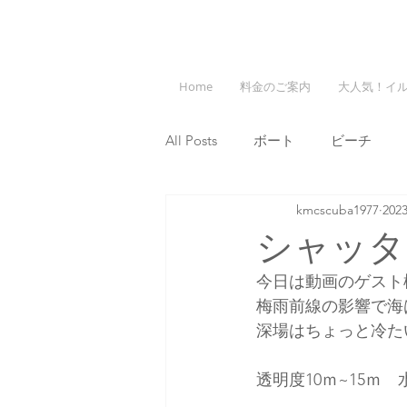
Home
料金のご案内
大人気！イ
All Posts
ボート
ビーチ
kmcscuba1977
20
シャッタ
今日は動画のゲスト
梅雨前線の影響で海
深場はちょっと冷た
透明度10ｍ~15ｍ　水