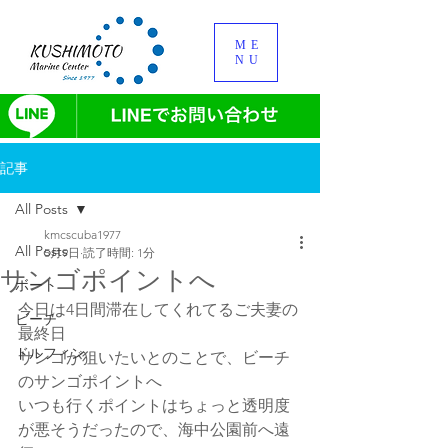
ME
NU
記事
All Posts
kmcscuba1977
All Posts
5月9日
読了時間: 1分
サンゴポイントへ
ボート
今日は4日間滞在してくれてるご夫妻の
ビーチ
最終日
ドルフィン
サンゴが狙いたいとのことで、ビーチ
のサンゴポイントへ
いつも行くポイントはちょっと透明度
が悪そうだったので、海中公園前へ遠