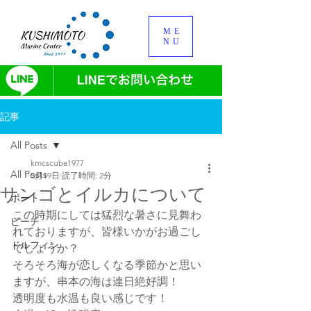
ME
NU
記事
All Posts
kmcscuba1977
All Posts
5月19日
読了時間: 2分
サンゴとイルカについて
ボート
この時期にしては猛烈な暑さに見舞わ
ビーチ
れておりますが、皆様いかがお過ごし
ドルフィン
でしょうか？
そろそろ海が恋しくなる季節かと思い
ますが、串本の海は連日絶好調！
透明度も水温も良い感じです！