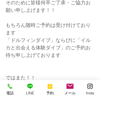
そのために皆様何卒ご了承・ご協力お
願い申し上げます！！
もちろん随時ご予約は受け付けており
ます
「ドルフィンダイブ」ならびに「イル
カと出会える体験ダイブ」のご予約お
待ち申し上げております
ではまた！！
串本マリンセンター
電話
LINE
予約
メール
Insta
https://www.kmcscuba1977.com/