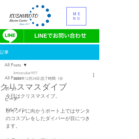
ME
NU
記事
All Posts
kmcscuba1977
All Posts
2023年12月24日
読了時間: 1分
クリスマスダイブ
ボート
今日はクリスマスイブ。
ビーチ
ドルフィン
ポイントに向かうボート上ではサンタ
のコスプレをしたダイバーが目につき
ます。