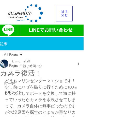
ME
NU
記事
All Posts
ｋｍｃ staff
All Posts
5月10日
読了時間: 1分
カメラ復活！
ボート
どうもマリンセンターマエショです！
ビーチ
少し前にハゼを撮りに行くために100m
ドルフィン
レンズにしてポートを交換して海に持
っていったらカメラを水没させてしま
って、カメラ自体は無事だったのです
が水没原因を探すのとｇｗか重なりカ