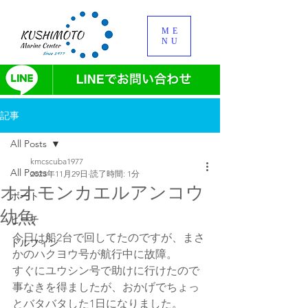
ME
NU
記事
All Posts
kmcscuba1977
All Posts
2023年11月29日
読了時間: 1分
オオモンカエルアンコウ
ボート
幼魚
ビーチ
今日は船2台で回してたのですが、まさ
ドルフィン
かのハクヨウ号が航行中に故障。
すぐにユウシン号で助けに行けたので
事なきを得ましたが、おかげでちょっ
とバタバタした1日になりました。