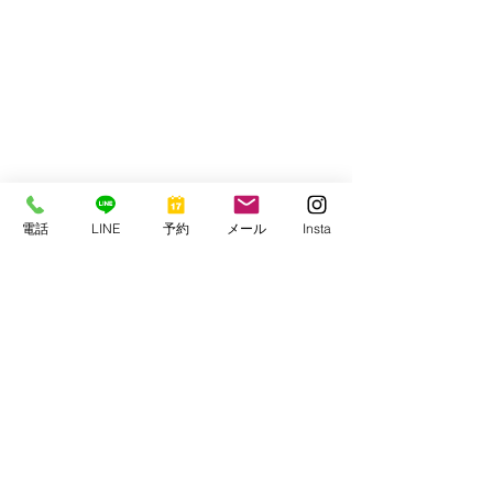
フジナミウミウシ（小）
電話
LINE
予約
メール
Insta
さて明日で11月は終了ですが、12月は
今のところ予定まっしろ。
今週末もノーゲスト！
潜り納めお待ちしております！
串本マリンセンター
https://www.kmcscuba1977.com/