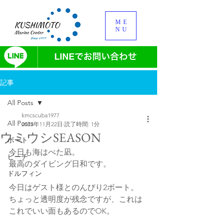
ME
NU
記事
All Posts
kmcscuba1977
All Posts
2023年11月22日
読了時間: 1分
ウミウシSEASON
ボート
今日も海はべた凪。
ビーチ
最高のダイビング日和です。
ドルフィン
今日はゲスト様とのんびり2ボート。
ちょっと透明度が残念ですが、これは
これでいい面もあるのでOK。