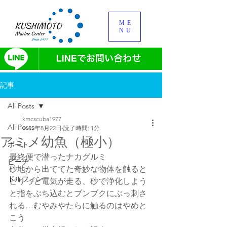
ME
NU
記事
All Posts
kmcscuba1977
All Posts
2025年8月22日
読了時間: 1分
アミメ幼魚（極小）
ボート
最終便で潜ったナカグルミ
ビーチ
砂地から出ててた奇妙な物体を触ると
ドルフィン
ピリっと電気が走る、砂で浄化しよう
と指をぶち込むとブンブクにぶっ刺さ
れる…むやみやたらに触るのはやめと
こう