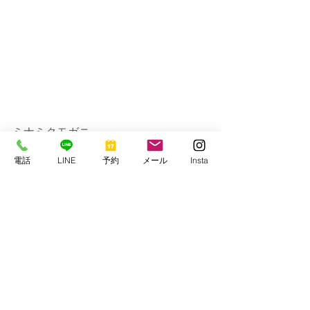
ミナミクモガニ
電話
LINE
予約
メール
Insta
明日も2ボート予定ですが雨予報…晴れ
てほしいな～。
ではまた！！
串本マリンセンター
https://www.kmcscuba1977.com/