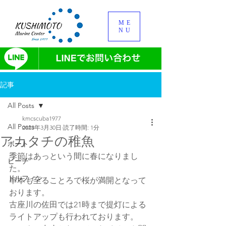
ME
NU
記事
All Posts
kmcscuba1977
All Posts
2023年3月30日
読了時間: 1分
アカタチの稚魚
ボート
季節はあっという間に春になりまし
ビーチ
た。
ドルフィン
串本も至ることろで桜が満開となって
おります。
古座川の佐田では21時まで提灯による
ライトアップも行われております。