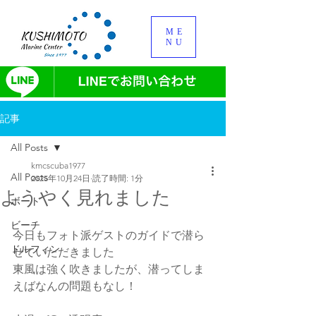
ME
NU
記事
All Posts
kmcscuba1977
All Posts
2025年10月24日
読了時間: 1分
ようやく見れました
ボート
ビーチ
今日もフォト派ゲストのガイドで潜ら
ドルフィン
せていただきました
東風は強く吹きましたが、潜ってしま
えばなんの問題もなし！