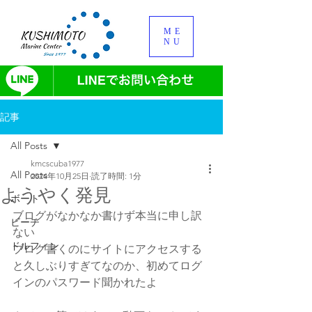
ME
NU
記事
All Posts
kmcscuba1977
All Posts
2024年10月25日
読了時間: 1分
ようやく発見
ボート
ブログがなかなか書けず本当に申し訳
ビーチ
ない
ドルフィン
ブログ書くのにサイトにアクセスする
と久しぶりすぎてなのか、初めてログ
インのパスワード聞かれたよ