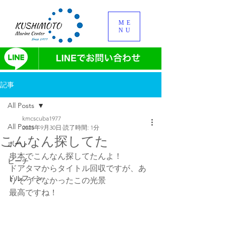
ME
NU
記事
All Posts
kmcscuba1977
All Posts
2025年9月30日
読了時間: 1分
こんなん探してた
ボート
串本でこんなん探してたんよ！
ビーチ
ドアタマからタイトル回収ですが、あ
ドルフィン
りそうでなかったこの光景
最高ですね！