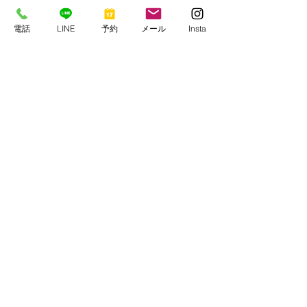
電話
LINE
予約
メール
Insta
コメント
正体判明
アザハタの求愛