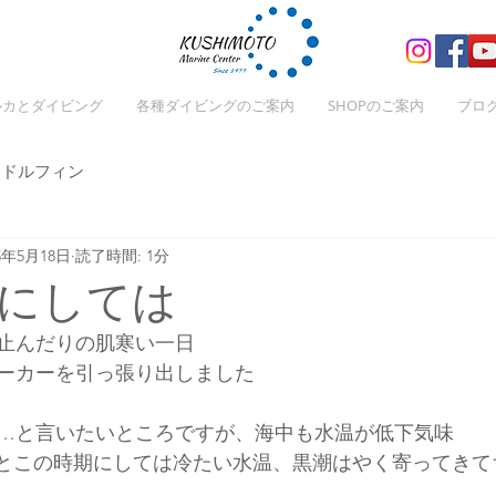
ルカとダイビング
各種ダイビングのご案内
SHOPのご案内
ブロ
ドルフィン
25年5月18日
読了時間: 1分
にしては
止んだりの肌寒い一日
ーカーを引っ張り出しました
…と言いたいところですが、海中も水温が低下気味
とこの時期にしては冷たい水温、黒潮はやく寄ってきて