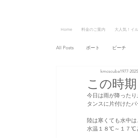
Home
料金のご案内
大人気！イ
All Posts
ボート
ビーチ
kmcscuba1977
20
この時期
今日は雨が降ったり
タンスに片付けたパ
陸は寒くても水中は
水温１８℃～１７℃